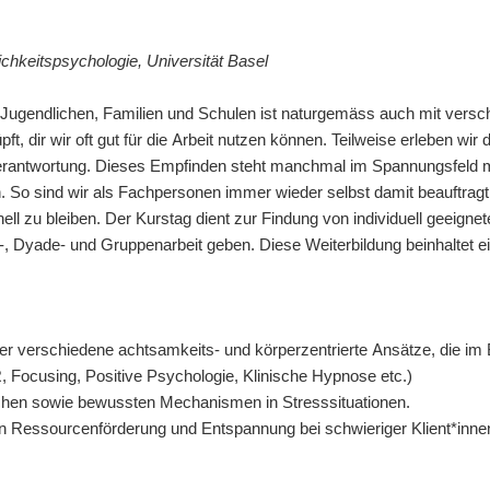
chkeitspsychologie, Universität Basel
, Jugendlichen, Familien und Schulen ist naturgemäss auch mit vers
, dir wir oft gut für die Arbeit nutzen können. Teilweise erleben wi
rantwortung. Dieses Empfinden steht manchmal im Spannungsfeld mi
. So sind wir als Fachpersonen immer wieder selbst damit beauftrag
ionell zu bleiben. Der Kurstag dient zur Findung von individuell geei
-, Dyade- und Gruppenarbeit geben. Diese Weiterbildung beinhaltet ei
ber verschiedene achtsamkeits- und körperzentrierte Ansätze, die im
Focusing, Positive Psychologie, Klinische Hypnose etc.)
chen sowie bewussten Mechanismen in Stresssituationen.
enen Ressourcenförderung und Entspannung bei schwieriger Klient*in