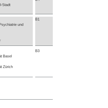
l-Stadt
B1
 Psychiatrie und
r
B3
ät Basel
ät Zürich