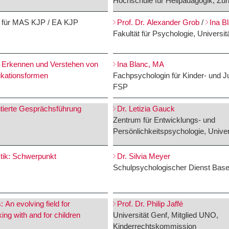
Hochschule für Heilpädagogik, Zür
für MAS KJP / EA KJP
Prof. Dr. Alexander Grob
/
Ina B
Fakultät für Psychologie, Universit
ät: Erkennen und Verstehen von
Ina Blanc, MA
kationsformen
Fachpsychologin für Kinder- und 
FSP
ierte Gesprächsführung
Dr. Letizia Gauck
Zentrum für Entwicklungs- und
Persönlichkeitspsychologie, Univer
stik: Schwerpunkt
Dr. Silvia Meyer
Schulpsychologischer Dienst Base
: An evolving field for
Prof. Dr. Philip Jaffé
ing with and for children
Universität Genf, Mitglied UNO,
Kinderrechtskommission