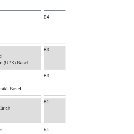
B4
W
B3
d
ken (UPK) Basel
B3
sität Basel
B1
ürich
er
B1