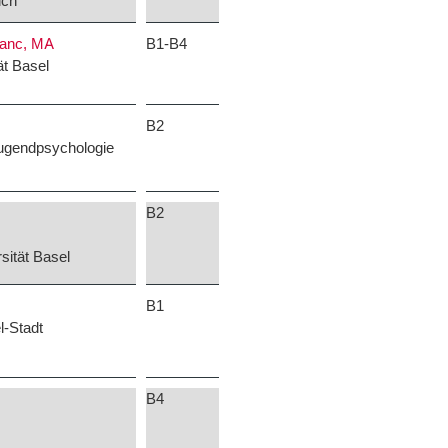
ich
lanc, MA
B1-B4
ät Basel
B2
Jugendpsychologie
B2
sität Basel
B1
l-Stadt
B4