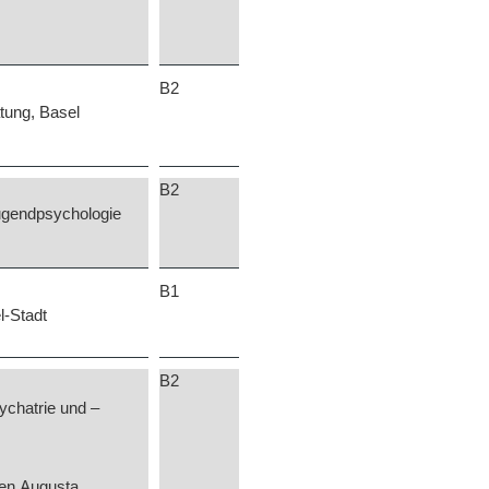
B2
tung, Basel
B2
ugendpsychologie
B1
l-Stadt
B2
ychatrie und –
gen Augusta