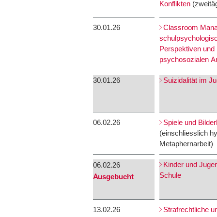
Konflikten
(zweitäg
30.01.26
Classroom Mana
schulpsychologisc
Perspektiven und 
psychosozialen An
30.01.26
Suizidalität im J
06.02.26
Spiele und Bilder
(einschliesslich 
Metaphernarbeit)
Kinder und Jugen
06.02.26
Schule
Ausgebucht
13.02.26
Strafrechtliche u