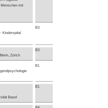
 Menschen mit
B3
- Kinderspital
B3
erin, Zürich
B1
ugendpsychologie
B1
sität Basel
B4