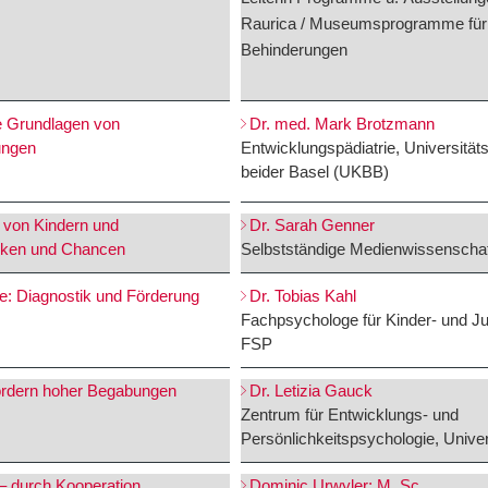
Raurica / Museumsprogramme für
Behinderungen
e Grundlagen von
Dr. med. Mark Brotzmann
ungen
Entwicklungspädiatrie, Universitäts
beider Basel (UKBB)
 von Kindern und
Dr. Sarah Genner
siken und Chancen
Selbstständige Medienwissenschaftl
 Diagnostik und Förderung
Dr. Tobias Kahl
Fachpsychologe für Kinder- und J
FSP
rdern hoher Begabungen
Dr. Letizia Gauck
Zentrum für Entwicklungs- und
Persönlichkeitspsychologie, Univer
– durch Kooperation
Dominic Urwyler; M. Sc.