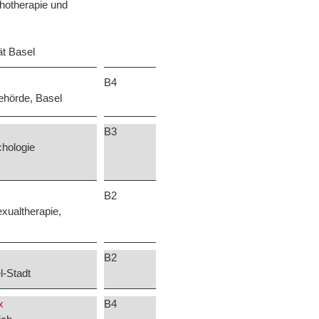
chotherapie und
tät Basel
B4
hörde, Basel
B3
chologie
B2
exualtherapie,
B2
l-Stadt
x
B4